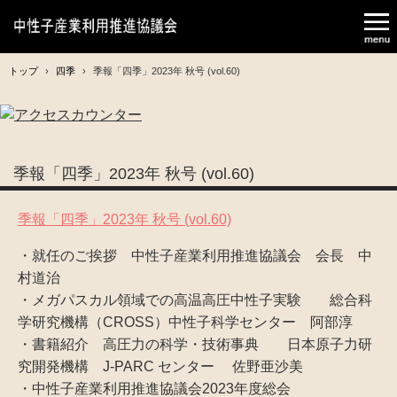
トップ
›
四季
›
季報「四季」2023年 秋号 (vol.60)
季報「四季」2023年 秋号 (vol.60)
季報「四季」2023年 秋号 (vol.60)
・就任のご挨拶 中性子産業利用推進協議会 会長 中
村道治
・メガパスカル領域での高温高圧中性子実験 総合科
学研究機構（CROSS）中性子科学センター 阿部淳
・書籍紹介 高圧力の科学・技術事典 日本原子力研
究開発機構 J-PARC センター 佐野亜沙美
・中性子産業利用推進協議会2023年度総会