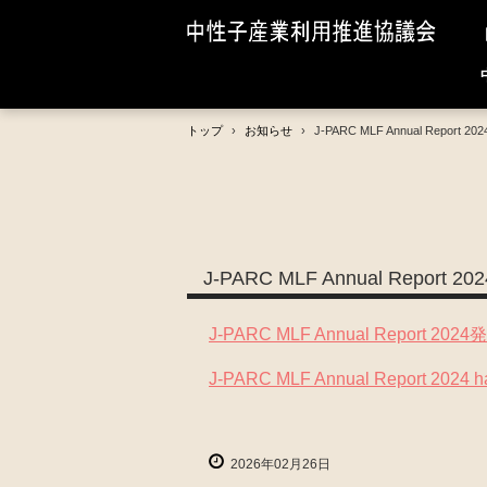
トップ
›
お知らせ
›
J‐PARC MLF Annual Report
J‐PARC MLF Annual Report
J‐PARC MLF Annual Report 2
J‐PARC MLF Annual Report 2024 ha
2026年02月26日