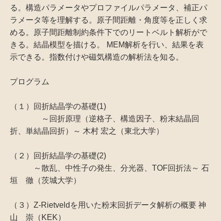
る。構造パラメータやプロファイルパラメータ、補正パ
ラメータ等を理解する。原子間距離・角度等を正しく求
める。原子間距離制約条件下でのリートベルト解析がで
きる。結晶模型を描ける。 MEM解析を行い、結果を表
示できる。指数付けや磁気構造の解析法を知る。
プログラム
（１）回折結晶学の基礎(1)
～回折原理（逆格子、構造因子、粉末結晶回
折、単結晶回折）～ 木村 宏之（東北大学）
（２）回折結晶学の基礎(2)
～散乱、中性子の発生、分光器、TOF回折法～ 石
垣 徹（茨城大学）
（３）Z-Rietveldを用いた粉末回折データ解析の概要 神
山 崇（KEK）