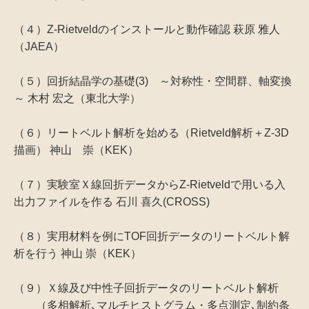
（４）Z-Rietveldのインストールと動作確認 萩原 雅人
（JAEA）
（５）回折結晶学の基礎(3) ～対称性・空間群、軸変換
～ 木村 宏之（東北大学）
（６）リートベルト解析を始める（Rietveld解析＋Z-3D
描画） 神山 崇（KEK）
（７）実験室Ｘ線回折データからZ-Rietveldで用いる入
出力ファイルを作る 石川 喜久(CROSS)
（８）実用材料を例にTOF回折データのリートベルト解
析を行う 神山 崇（KEK）
（９）Ｘ線及び中性子回折データのリートベルト解析
（多相解析､マルチヒストグラム・多点測定､制約条