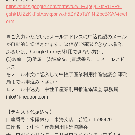
https://docs.google.com/forms/d/e/1FAIpQLSfcRHFP8-
gshk1UZzKkFsIAsvkpsnwxh5ZY2bTaYINiZbcBXA/viewf
orm
※ご入力いただいたメールアドレスに申込確認のメール
が自動的に送信されます。返信がご確認できない場合、
あるいは、Google Formが利用できない方は、
(1)名前、(2)所属、(3)連絡先（電話番号、Ｅメールアド
レス）
をメール本文に記入して中性子産業利用推進協議会 事務
局までお申込み下さい：
Ｅメール申込先：中性子産業利用推進協議会 事務局
info@j-neutron.com
【テキスト代振込先】
口座番号：常陽銀行 東海支店（普通）1598420
口座名 ：中性子産業利用推進協議会
チュウセイシサンギョウリヨウスイシンキョウギカイ