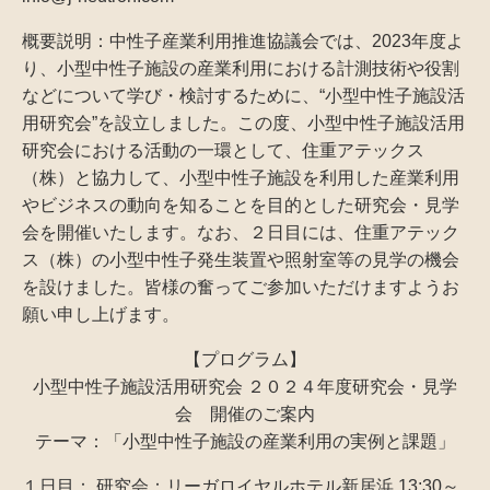
概要説明：中性子産業利用推進協議会では、2023年度よ
り、小型中性子施設の産業利用における計測技術や役割
などについて学び・検討するために、“小型中性子施設活
用研究会”を設立しました。この度、小型中性子施設活用
研究会における活動の一環として、住重アテックス
（株）と協力して、小型中性子施設を利用した産業利用
やビジネスの動向を知ることを目的とした研究会・見学
会を開催いたします。なお、２日目には、住重アテック
ス（株）の小型中性子発生装置や照射室等の見学の機会
を設けました。皆様の奮ってご参加いただけますようお
願い申し上げます。
【プログラム】
小型中性子施設活用研究会 ２０２４年度研究会・見学
会 開催のご案内
テーマ：「小型中性子施設の産業利用の実例と課題」
１日目： 研究会：リーガロイヤルホテル新居浜 13:30～