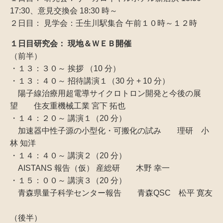
17:30、意見交換会 18:30 時～
２日目： 見学会：壬生川駅集合 午前１０時～１２時
１日目研究会： 現地＆ＷＥＢ開催
（前半）
・１３：３０～ 挨拶 （10 分）
・１３：４０～ 招待講演１（30 分 + 10 分）
陽子線治療用超電導サイクロトロン開発と今後の展
望 住友重機械工業 宮下 拓也
・１４：２０～ 講演１（20 分）
加速器中性子源の小型化・可搬化の試み 理研 小
林 知洋
・１４：４０～ 講演２（20 分）
AISTANS 報告（仮） 産総研 木野 幸一
・１５：００～ 講演３（20 分）
青森県量子科学センター報告 青森QSC 松平 寛友
（後半）