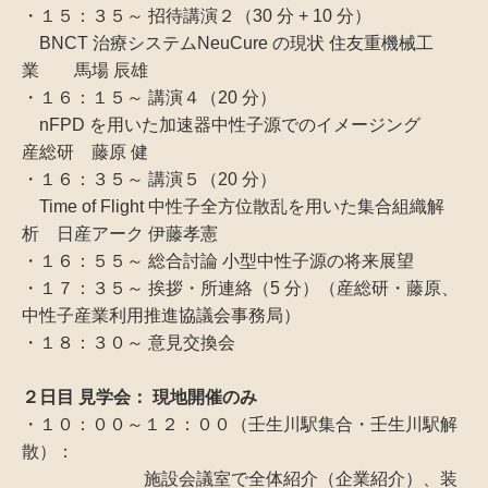
・１５：３５～ 招待講演２（30 分 + 10 分）
BNCT 治療システムNeuCure の現状 住友重機械工
業 馬場 辰雄
・１６：１５～ 講演４（20 分）
nFPD を用いた加速器中性子源でのイメージング
産総研 藤原 健
・１６：３５～ 講演５（20 分）
Time of Flight 中性子全方位散乱を用いた集合組織解
析 日産アーク 伊藤孝憲
・１６：５５～ 総合討論 小型中性子源の将来展望
・１７：３５～ 挨拶・所連絡（5 分）（産総研・藤原、
中性子産業利用推進協議会事務局）
・１８：３０～ 意見交換会
２日目 見学会： 現地開催のみ
・１０：００～１２：００（壬生川駅集合・壬生川駅解
散）：
施設会議室で全体紹介（企業紹介）、装