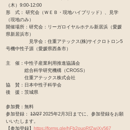
（木）9:00-12:00
形 式： 研究会（ＷＥＢ・現地ハイブリッド）、見学
（現地のみ）
開催場所：研究会：リーガロイヤルホテル新居浜（愛媛
県新居浜市）
見学会：住重アテックス(株)サイクロトロン5
号機中性子源（愛媛県西条市）
主 催：中性子産業利用推進協議会
総合科学研究機構（CROSS）
住重アテックス株式会社
協 賛：日本中性子科学会
後 援：茨城県
参加費：無料
参加登録：
12/27
2025年2月3日までに、参加登録をお願
いいたします。
【参加登録】
https://forms.gle/hFb2ouoRfZwjXy567