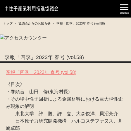
トップ
›
協議会からのお知らせ
›
季報「四季」2023年 春号 (vol.58)
季報「四季」2023年 春号 (vol.58)
季報「四季」2023年 春号 (vol.58)
《目次》
・巻頭言 山田 修(東海村長)
・その場中性子回折による金属材料における巨大弾性歪
み現象の解明
東北大学 許 勝、許 皛、大森俊洋、貝沼亮介
日本原子力研究開発機構 ハルヨステファヌス、川
崎卓郎