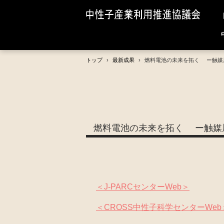
トップ
›
最新成果
›
燃料電池の未来を拓く ー触媒層
燃料電池の未来を拓く ー触媒層
＜J-PARCセンターWeb＞
＜CROSS中性子科学センターWeb