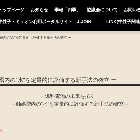
トップページ
お知らせ
季報「四季」
協議会について
お問い
中性子・ミュオン利用ポータルサイト J-JOIN
LINK(中性子関
内の”水”を定量的に評価する新手法の確立 ー
内の”水”を定量的に評価する新手法の確立 ー
燃料電池の未来を拓く
– 触媒層内の”水”を定量的に評価する新手法の確立 –
＞