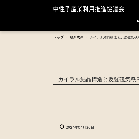
トップ
›
最新成果
›
カイラル結晶構造と反強磁気秩
カイラル結晶構造と反強磁気秩
2024年04月26日