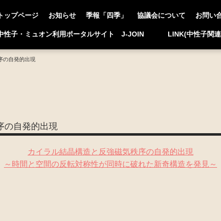
トップページ
お知らせ
季報「四季」
協議会について
お問い
中性子・ミュオン利用ポータルサイト J-JOIN
LINK(中性子関
序の自発的出現
序の自発的出現
カイラル結晶構造と反強磁気秩序の自発的出現
～時間と空間の反転対称性が同時に破れた新奇構造を発見～